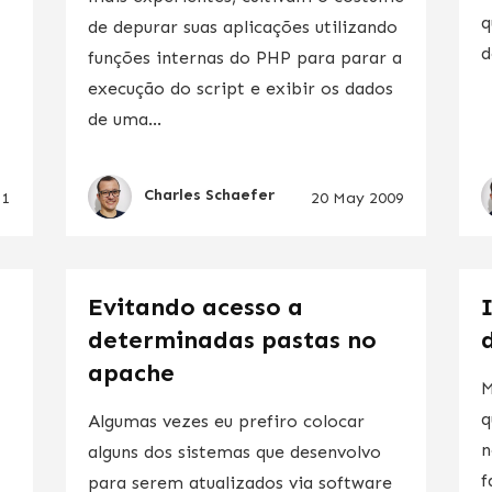
q
de depurar suas aplicações utilizando
d
funções internas do PHP para parar a
execução do script e exibir os dados
de uma...
Charles Schaefer
11
20 May 2009
Evitando acesso a
determinadas pastas no
apache
M
q
Algumas vezes eu prefiro colocar
n
alguns dos sistemas que desenvolvo
f
para serem atualizados via software