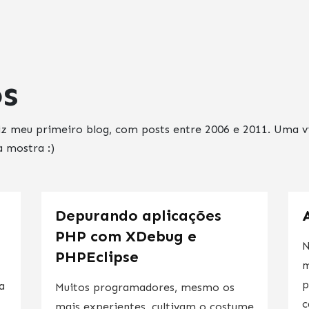
os
iz meu primeiro blog, com posts entre 2006 e 2011. Uma
à mostra :)
Depurando aplicações
PHP com XDebug e
N
PHPEclipse
m
p
a
Muitos programadores, mesmo os
c
mais experientes, cultivam o costume