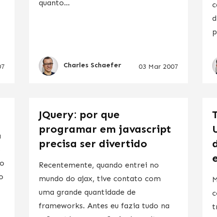
quanto...
c
d
p
Charles Schaefer
07
03 Mar 2007
JQuery: por que
programar em javascript
a
precisa ser divertido
o
 o
Recentemente, quando entrei no
o
mundo do ajax, tive contato com
M
uma grande quantidade de
c
frameworks. Antes eu fazia tudo na
t